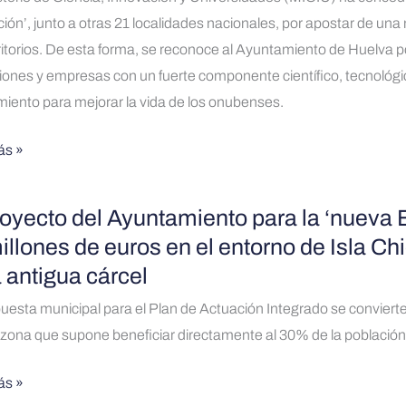
o
ión’, junto a otras 21 localidades nacionales, por apostar de una
ión
ritorios. De esta forma, se reconoce al Ayuntamiento de Huelva po
ento
ciones y empresas con un fuerte componente científico, tecnológic
al
iento para mejorar la vida de los onubenses.
ble
ás »
a
royecto del Ayuntamiento para la ‘nueva 
to
illones de euros en el entorno de Isla Chic
ción
a antigua cárcel
miento
uesta municipal para el Plan de Actuación Integrado se convierte
zona que supone beneficiar directamente al 30% de la población 
ás »