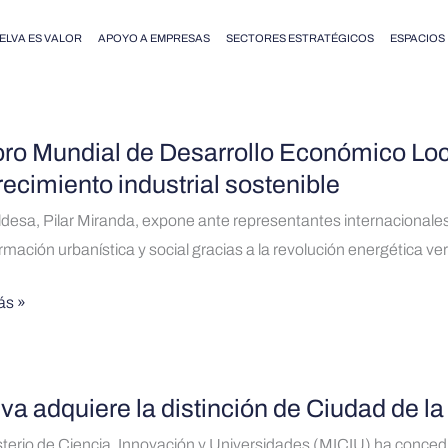
ELVA ES VALOR
APOYO A EMPRESAS
SECTORES ESTRATÉGICOS
ESPACIOS
oro Mundial de Desarrollo Económico Lo
recimiento industrial sostenible
l
ldesa, Pilar Miranda, expone ante representantes internacional
rmación urbanística y social gracias a la revolución energética ve
llo
mico
ás »
va adquiere la distinción de Ciudad de la
re
sterio de Ciencia, Innovación y Universidades (MICIU) ha concedid