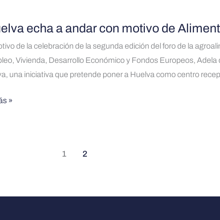
itación
elva echa a andar con motivo de Alimen
va
ivo de la celebración de la segunda edición del foro de la agroal
eo, Vivienda, Desarrollo Económico y Fondos Europeos, Adela d
en
a, una iniciativa que pretende poner a Huelva como centro rece
a
ás »
al
a
1
2