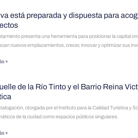
rá
va está preparada y dispuesta para acog
ectos
ón
ada
tamiento presenta una herramienta para posicionar la capital 
can nuevos emplazamientos, crecer, innovar y optimizar sus inv
sta
s
ás »
ones
uelle de la Río Tinto y el Barrio Reina Vic
tica
s
o
tos
talogación, otorgada por el Instituto para la Calidad Turística y
ticos de la ciudad como espacios públicos singulares.
ás »