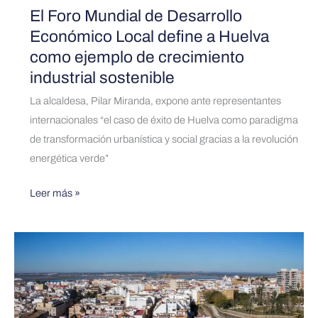
de
El Foro Mundial de Desarrollo
crecimiento
Económico Local define a Huelva
industrial
como ejemplo de crecimiento
sostenible
industrial sostenible
La alcaldesa, Pilar Miranda, expone ante representantes
internacionales “el caso de éxito de Huelva como paradigma
de transformación urbanística y social gracias a la revolución
energética verde”
Leer más »
Huelva
adquiere
la
distinción
de