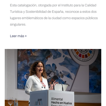
‘Q’
Esta catalogación, otorgada por el Instituto para la Calidad
de
Turística y Sostenibilidad de España, reconoce a estos dos
calidad
lugares emblemáticos de la ciudad como espacios públicos
turística
singulares.
Leer más »
InHuelva
echa
a
andar
con
motivo
de
Alimental
Huelva