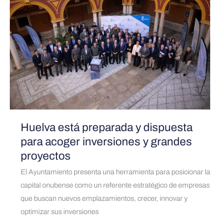
la
preparada
antigua
y
cárcel
dispuesta
para
acoger
inversiones
y
grandes
proyectos
Huelva está preparada y dispuesta
para acoger inversiones y grandes
proyectos
El Ayuntamiento presenta una herramienta para posicionar la
capital onubense como un referente estratégico de empresas
que buscan nuevos emplazamientos, crecer, innovar y
optimizar sus inversiones