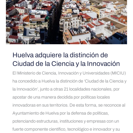
Ciudad
de
la
Ciencia
y
la
Huelva adquiere la distinción de
Innovación
Ciudad de la Ciencia y la Innovación
El Ministerio de Ciencia, Innovación y Universidades (MICIU)
ha concedido a Huelva la distinción de ‘Ciudad de la Ciencia y
la Innovación’, junto a otras 21 localidades nacionales, por
apostar de una manera decidida por políticas locales
innovadoras en sus territorios. De esta forma, se reconoce al
Ayuntamiento de Huelva por la defensa de políticas,
potenciando estructuras, instituciones y empresas con un
fuerte componente científico, tecnológico e innovador y su