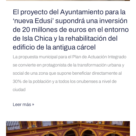
de
20
El proyecto del Ayuntamiento para la
millones
‘nueva Edusi’ supondrá una inversión
de
de 20 millones de euros en el entorno
euros
de Isla Chica y la rehabilitación del
en
edificio de la antigua cárcel
el
La propuesta municipal para el Plan de Actuación Integrado
entorno
se convierte en protagonista de la transformación urbana y
de
social de una zona que supone beneficiar directamente al
Isla
30% de la población y a todos los onubenses a nivel de
Chica
ciudad
y
la
Leer más »
rehabilitación
del
edificio
Huelva
de
está